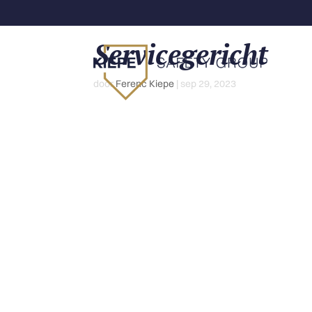
Servicegericht
door
Ferenc Kiepe
|
sep 29, 2023