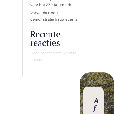
voor het ZZP-Keurmerk
Verwacht u een
demonstratie bij uw event?
Recente
reacties
Geen reacties om weer te
geven.
A
f